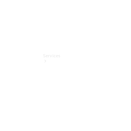
Services
Termin &
Schnelleinstieg