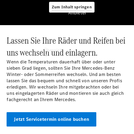
Zum Inhalt springen
Anbieter
Lassen Sie Ihre Räder und Reifen bei
Anbieter
uns wechseln und einlagern.
Übersicht
Wenn die Temperaturen dauerhaft über oder unter
sieben Grad liegen, sollten Sie Ihre Mercedes-Benz
Winter- oder Sommerreifen wechseln. Und am besten
lassen Sie das bequem und schnell von unseren Profis
erledigen. Wir wechseln Ihre mitgebrachten oder bei
uns eingelagerten Räder und montieren sie auch gleich
Startseite
fachgerecht an Ihrem Mercedes.
Ansprechpartner
finden
Beratung
Jetzt Servicetermin online buchen
vereinbaren
Servicetermin