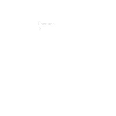
Über uns
Übersicht
Nachhaltigkeit
Kontakt
Ansprechpartner