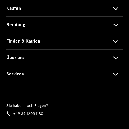
Übersicht
140 Jahre
Innovation
Mercedes-
Benz
Store
Neuwagenangebote
Best Deal
Leasing
Privatkunden
Leasing
Gewerbekunden
Finanzierung