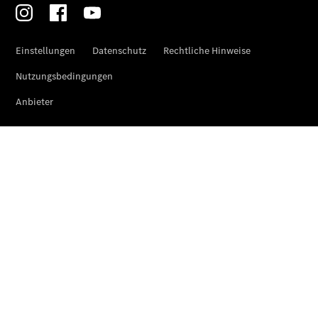
Privatkunden
Finanzierung
Gewerbekunden
Kurzfristig
verfügbare
Angebote
V-Klasse
V-Klasse
Marco Polo
Gebrauchtwagenangebote
Gebrauchtwagensuche
Junge
Sterne
Junge
Sterne -
elektrisch