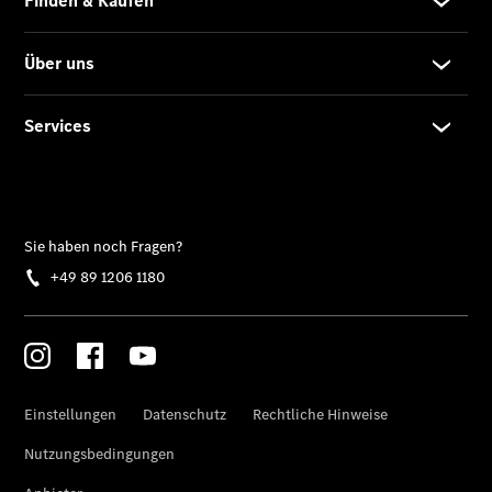
Privatkunden
Finanzierung
Gewerbekunden
Kurzfristig
verfügbare
Angebote
V-Klasse
V-Klasse
Marco Polo
Gebrauchtwagenangebote
Gebrauchtwagensuche
Junge
Sterne
Junge
Sterne -
elektrisch