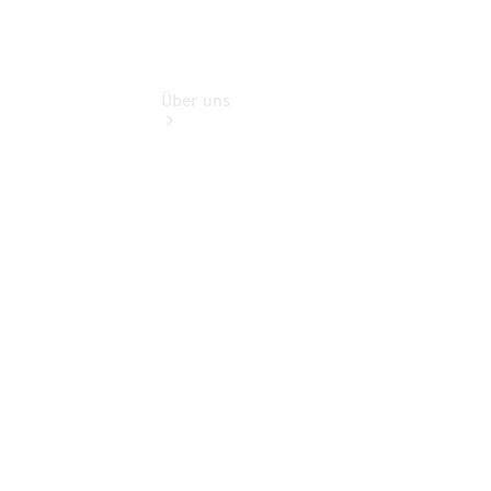
Über uns
Übersicht
Nachhaltigkeit
Kontakt
Ansprechpartner