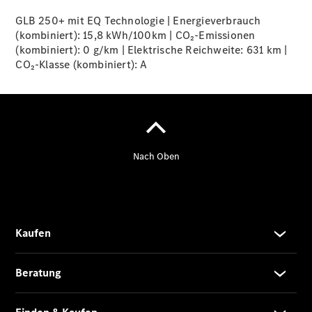
GLB 250+ mit EQ Technologie | Energieverbrauch
(kombiniert): 15,8 kWh/100km | CO₂-Emissionen
Übersicht
(kombiniert): 0 g/km | Elektrische Reichweite: 631 km |
140 Jahre
CO₂-Klasse (kombiniert):
A
Innovation
Mercedes-
Benz
Store
Neuwagenangebote
Best Deal
Leasing
Privatkunden
Leasing
Gewerbekunden
Finanzierung