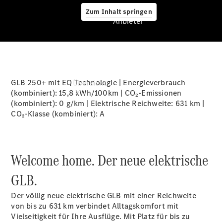
Zum Inhalt springen
Anbieter
Anbieter
GLB 250+ mit EQ Technologie | Energieverbrauch
Übersicht
(kombiniert): 15,8 kWh/100km | CO₂-Emissionen
(kombiniert): 0 g/km | Elektrische Reichweite: 631 km |
CO₂-Klasse (kombiniert):
A
Welcome home. Der neue elektrische
Startseite
Ansprechpartner
GLB.
finden
Beratung
Der völlig neue elektrische GLB mit einer Reichweite
vereinbaren
von bis zu 631
km
verbindet Alltagskomfort mit
Servicetermin
Vielseitigkeit für Ihre Ausflüge. Mit Platz für bis zu