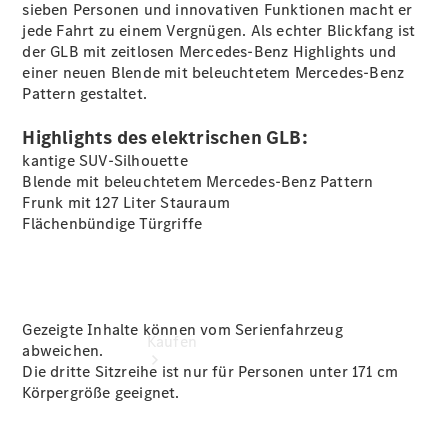
buchen
sieben Personen und innovativen Funktionen macht er
Probefahrt
jede Fahrt zu einem Vergnügen. Als echter Blickfang ist
vereinbaren
der GLB mit zeitlosen Mercedes-Benz Highlights und
Konfigurator
einer neuen Blende mit beleuchtetem Mercedes-Benz
Modellübersicht
Pattern gestaltet.
Tel: +49 89
1206 1180
Highlights des elektrischen GLB:
kantige SUV-Silhouette
Blende mit beleuchtetem Mercedes-Benz Pattern
Frunk mit 127 Liter Stauraum
Flächenbündige Türgriffe
Gezeigte Inhalte können vom Serienfahrzeug
Kaufen
abweichen.
Die dritte Sitzreihe ist nur für Personen unter 171 cm
Körpergröße geeignet.