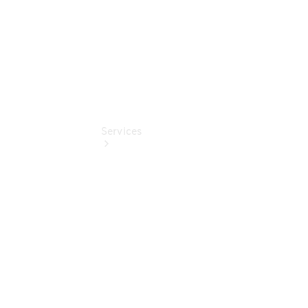
Services
Termin &
Schnelleinstieg