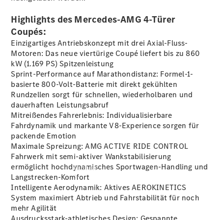
buchen
Probefahrt
Highlights des Mercedes-AMG 4-Türer
vereinbaren
Coupés:
Konfigurator
Einzigartiges Antriebskonzept mit drei Axial-Fluss-
Modellübersicht
Motoren: Das neue viertürige Coupé liefert bis zu 860
Tel: +49 89
kW (1.169 PS) Spitzenleistung
1206 1180
Sprint-Performance auf Marathondistanz: Formel-1-
basierte 800-Volt-Batterie mit direkt gekühlten
Rundzellen sorgt für schnellen, wiederholbaren und
dauerhaften Leistungsabruf
Mitreißendes Fahrerlebnis: Individualisierbare
Fahrdynamik und markante V8-Experience sorgen für
packende Emotion
Maximale Spreizung: AMG ACTIVE RIDE CONTROL
Fahrwerk mit semi-aktiver Wankstabilisierung
ermöglicht hochdynamisches Sportwagen-Handling und
Kaufen
Langstrecken-Komfort
Intelligente Aerodynamik: Aktives AEROKINETICS
System maximiert Abtrieb und Fahrstabilität für noch
mehr Agilität
Ausdrucksstark-athletisches Design: Gespannte