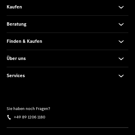
Privatkunden
Finanzierung
Gewerbekunden
Kurzfristig
verfügbare
Angebote
V-Klasse
V-Klasse
Marco Polo
Gebrauchtwagenangebote
Gebrauchtwagensuche
Junge
Sterne
Junge
Sterne -
elektrisch