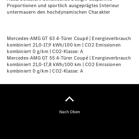
Proportionen und sportlich ausgeprägtes Interieur
untermauern den hochdynamischen Charakter
Übersicht
140 Jahre
Innovation
Mercedes-
Mercedes-AMG GT 63 4-Türer Coupé | Energieverbrauch
Benz
kombiniert 21,0-17,9 kWh/100 km | CO2 Emissionen
Store
kombiniert 0 g/km | CO2-Klasse:
A
Neuwagenangebote
Mercedes-AMG GT 55 4-Türer Coupé | Energieverbrauch
kombiniert 21,0-17,8 kWh/100 km | CO2 Emissionen
kombiniert 0 g/km | CO2-Klasse:
A
Best Deal
Leasing
Privatkunden
Leasing
Gewerbekunden
Finanzierung