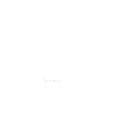
Mercedes-
Benz
Online
Store
Services
Termin &