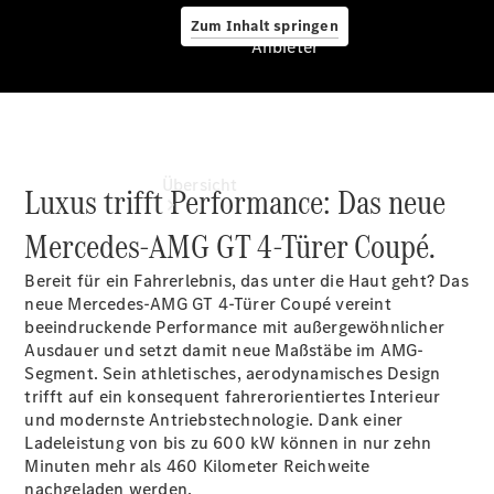
Zum Inhalt springen
Anbieter
Anbieter
Übersicht
Luxus trifft Performance: Das neue
Mercedes-AMG GT 4-Türer Coupé.
Bereit für ein Fahrerlebnis, das unter die Haut geht? Das
neue Mercedes-AMG GT 4-Türer Coupé vereint
beeindruckende Performance mit außergewöhnlicher
Ausdauer und setzt damit neue Maßstäbe im AMG-
Startseite
Segment. Sein athletisches, aerodynamisches Design
Ansprechpartner
trifft auf ein konsequent fahrerorientiertes Interieur
finden
und modernste Antriebstechnologie. Dank einer
Beratung
Ladeleistung von bis zu 600 kW können in nur zehn
vereinbaren
Minuten mehr als 460 Kilometer Reichweite
Servicetermin
nachgeladen werden.