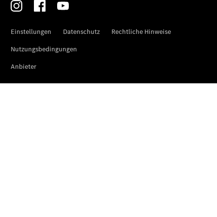
Warnung: Betrug
beim
Gebrauchtwagenkauf
Junge
Gebrauchte
ServiceCard
Limousinen
Der
elektrische
CLA mit EQ-
Technologie
Der neue
CLA
EQE
Limousine -