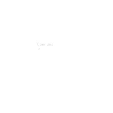
Über uns
Übersicht
Nachhaltigkeit
Kontakt