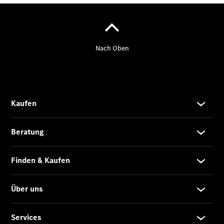
Übersicht
140 Jahre
Innovation
Mercedes-
Benz
Store
Neuwagenangebote
Best Deal
Leasing
Privatkunden
Leasing
Gewerbekunden
Finanzierung