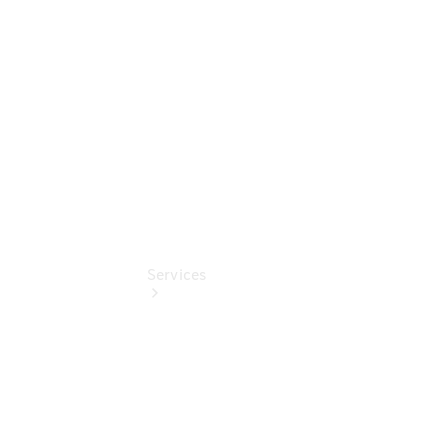
Mercedes-
Benz
Online
Store
Services
Termin &