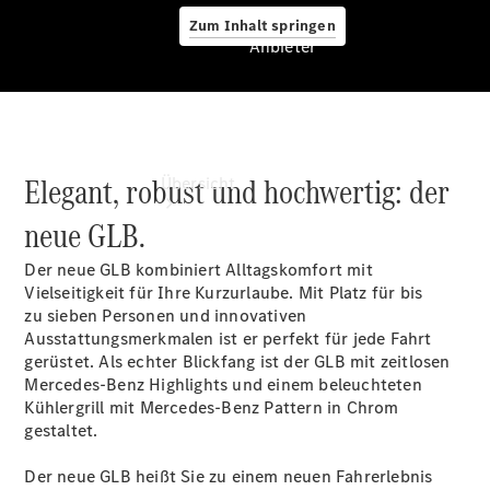
Zum Inhalt springen
Anbieter
Anbieter
Elegant, robust und hochwertig: der
Übersicht
neue GLB.
Der neue GLB kombiniert Alltagskomfort mit
Vielseitigkeit für Ihre Kurzurlaube. Mit Platz für bis
zu sieben Personen
und innovativen
Ausstattungsmerkmalen ist er perfekt für jede Fahrt
Startseite
gerüstet. Als echter Blickfang ist der GLB mit zeitlosen
Ansprechpartner
Mercedes-Benz Highlights und einem beleuchteten
finden
Kühlergrill mit Mercedes-Benz Pattern in Chrom
Beratung
gestaltet.
vereinbaren
Servicetermin
Der neue GLB heißt Sie zu einem neuen Fahrerlebnis