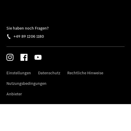
Privatkunden
Finanzierung
Gewerbekunden
Kurzfristig
verfügbare
Angebote
V-Klasse
V-Klasse
Marco Polo
Gebrauchtwagenangebote
Gebrauchtwagensuche
Junge
Sterne
Junge
Sterne -
elektrisch