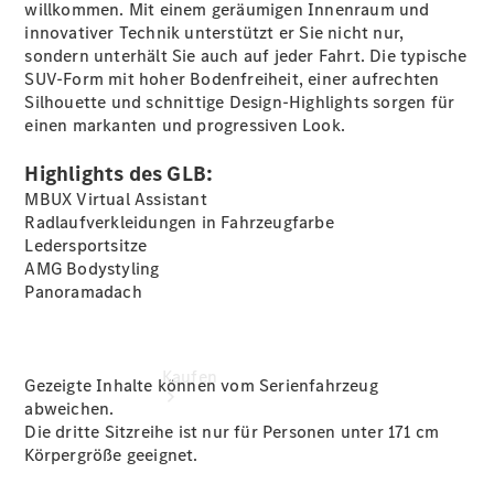
buchen
willkommen. Mit einem geräumigen Innenraum und
Probefahrt
innovativer Technik unterstützt er Sie nicht nur,
vereinbaren
sondern unterhält Sie auch auf jeder Fahrt. Die typische
Konfigurator
SUV-Form mit hoher Bodenfreiheit, einer aufrechten
Modellübersicht
Silhouette und schnittige Design-Highlights sorgen für
Tel: +49 89
einen markanten und progressiven Look.
1206 1180
Highlights des GLB:
MBUX Virtual Assistant
Radlaufverkleidungen
in Fahrzeugfarbe
Ledersportsitze
AMG Bodystyling
Panoramadach
Kaufen
Gezeigte Inhalte können vom Serienfahrzeug
abweichen.
Die dritte Sitzreihe ist nur für Personen unter 171 cm
Körpergröße geeignet.