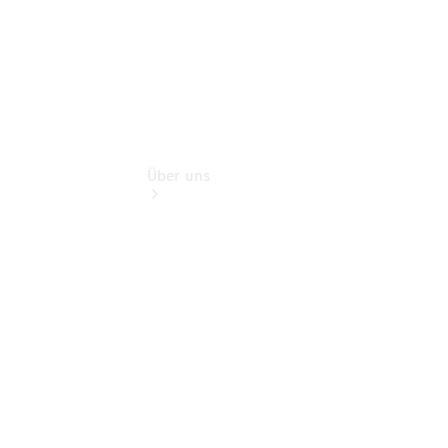
Über uns
Übersicht
Nachhaltigkeit
Kontakt