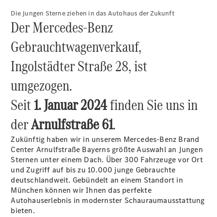
elektrisch
EQS
Die Jungen Sterne ziehen in das Autohaus der Zukunft
Der Mercedes-Benz
Limousine -
elektrisch
Gebrauchtwagenverkauf,
C-Klasse
Limousine
Ingolstädter Straße 28, ist
C-Klasse
Limousine -
umgezogen.
elektrisch
E-Klasse
Seit
1. Januar 2024
finden Sie uns in
Limousine
S-Klasse
der
Arnulfstraße 61
.
Limousine
S-Klasse
Zukünftig haben wir in unserem Mercedes-Benz Brand
Lang
Center Arnulfstraße Bayerns größte Auswahl an Jungen
Mercedes-
Sternen unter einem Dach. Über 300 Fahrzeuge vor Ort
Maybach S-
und Zugriff auf bis zu 10.000 junge Gebrauchte
Klasse
deutschlandweit. Gebündelt an einem Standort in
SUVs
München können wir Ihnen das perfekte
Autohauserlebnis in modernster Schauraumausstattung
bieten.