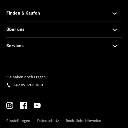
GLB
Der neue
GLB –
elektrisch
Der neue
GLC SUV –
elektrisch
GLC SUV
GLC Coupé
GLE SUV
GLE Coupé
GLS
Mercedes-
Maybach
GLS
G-Klasse
T-Modelle
/ Kombis