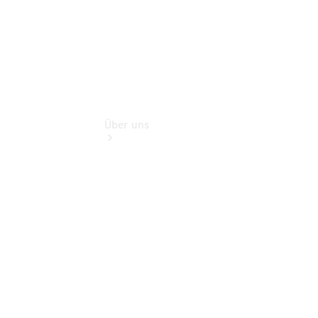
Über uns
Übersicht
Nachhaltigkeit
Kontakt