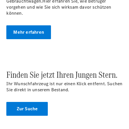
Gebrauchtwagen.Hier erfahren Sie, wie Betrüger
Warnung: Betrug
vorgehen und wie Sie sich wirksam davor schützen
beim
können.
Gebrauchtwagenkauf
Junge
Gebrauchte
Mehr erfahren
ServiceCard
Limousinen
Finden Sie jetzt Ihren Jungen Stern.
Der
Ihr Wunschfahrzeug ist nur einen Klick entfernt. Suchen
elektrische
Sie direkt in unserem Bestand.
CLA mit EQ-
Technologie
Der neue
Zur Suche
CLA
EQE
Limousine -