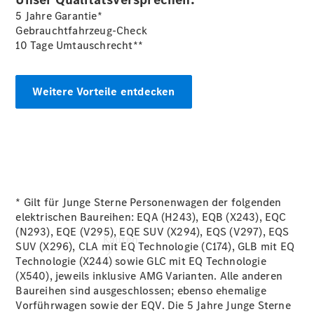
buchen
5 Jahre Garantie*
Probefahrt
Gebrauchtfahrzeug-Check
vereinbaren
10 Tage Umtauschrecht**
Konfigurator
Modellübersicht
Tel: +49 89
Weitere Vorteile entdecken
1206 1180
* Gilt für Junge Sterne Personenwagen der folgenden
elektrischen Baureihen: EQA (H243), EQB (X243), EQC
(N293), EQE (V295), EQE SUV (X294), EQS (V297), EQS
Kaufen
SUV (X296), CLA mit EQ Technologie (C174), GLB mit EQ
Technologie (X244) sowie GLC mit EQ Technologie
(X540), jeweils inklusive AMG Varianten. Alle anderen
Baureihen sind ausgeschlossen; ebenso ehemalige
Vorführwagen sowie der EQV. Die 5 Jahre Junge Sterne