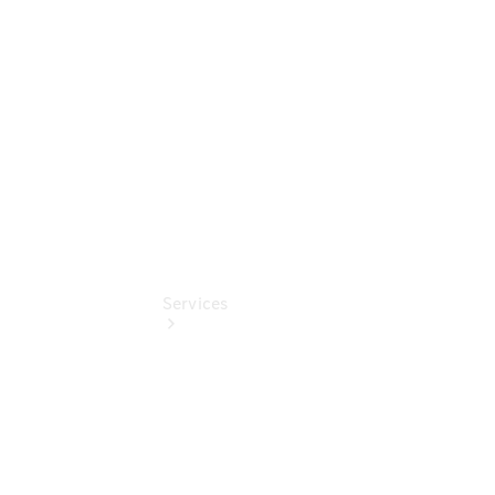
Mercedes-
Benz
Online
Store
Services
Termin &