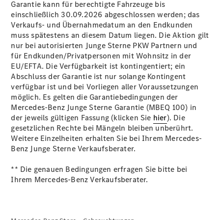
Garantie kann für berechtigte Fahrzeuge bis
einschließlich 30.09.2026 abgeschlossen werden; das
Verkaufs- und Übernahmedatum an den Endkunden
Übersicht
muss spätestens an diesem Datum liegen. Die Aktion gilt
140 Jahre
nur bei autorisierten Junge Sterne PKW Partnern und
Innovation
für Endkunden/Privatpersonen mit Wohnsitz in der
Mercedes-
EU/EFTA. Die Verfügbarkeit ist kontingentiert; ein
Benz
Abschluss der Garantie ist nur solange Kontingent
Store
verfügbar ist und bei Vorliegen aller Voraussetzungen
Neuwagenangebote
möglich. Es gelten die Garantiebedingungen der
Mercedes-Benz Junge Sterne Garantie (MBEQ 100) in
der jeweils gültigen Fassung (klicken Sie
hier
). Die
gesetzlichen Rechte bei Mängeln bleiben unberührt.
Weitere Einzelheiten erhalten Sie bei Ihrem Mercedes-
Benz Junge Sterne Verkaufsberater.
Best Deal
** Die genauen Bedingungen erfragen Sie bitte bei
Leasing
Ihrem Mercedes-Benz Verkaufsberater.
Privatkunden
Leasing
Gewerbekunden
Finanzierung