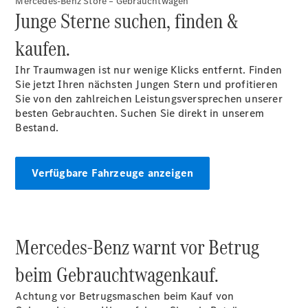
Mercedes-Benz Store – Gebrauchtwagen
Privatkunden
Junge Sterne suchen, finden &
Finanzierung
Gewerbekunden
kaufen.
Kurzfristig
verfügbare
Ihr Traumwagen ist nur wenige Klicks entfernt. Finden
Angebote
Sie jetzt Ihren nächsten Jungen Stern und profitieren
V-Klasse
Sie von den zahlreichen Leistungsversprechen unserer
V-Klasse
besten Gebrauchten. Suchen Sie direkt in unserem
Marco Polo
Bestand.
Gebrauchtwagenangebote
Verfügbare Fahrzeuge anzeigen
Gebrauchtwagensuche
Mercedes-Benz warnt vor Betrug
Junge
Sterne
beim Gebrauchtwagenkauf.
Junge
Sterne -
Achtung vor Betrugsmaschen beim Kauf von
elektrisch