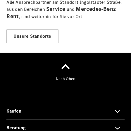
Alle Ansprechpartner am Standort Ingolstädter Straße,
Service
Mercedes-Benz
aus den Bereichen
und
Rent
, sind weiterhin für Sie vor Ort.
Der neue
GLA
Unsere Standorte
Der neue
elektrische
GLA
EQA –
elektrisch
EQE SUV –
elektrisch
EQS SUV –
elektrisch
G-Klasse –
elektrisch
Mercedes-
Maybach
EQS SUV –
elektrisch
Der neue