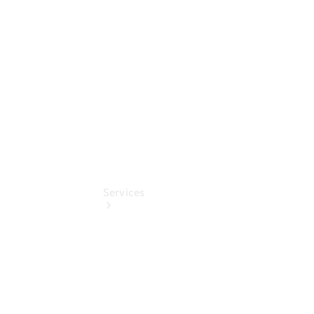
Mercedes-
Benz
Online
Store
Services
Termin &