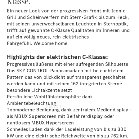
Klasse.
buchen
Probefahrt
Ein neuer Look von der progressiven Front mit Iconic-
vereinbaren
Grill und Scheinwerfern mit Stern-Grafik bis zum Heck,
Konfigurator
mit seinen unverwechselbaren Leuchten in Sternoptik,
Modellübersicht
trifft auf gewohnte C-Klasse Qualitäten im Inneren und
Tel: +49 89
auf ein völlig neues, rein elektrisches
1206 1180
Fahrgefühl. Welcome home.
Highlights der elektrischen C-Klasse:
Progressives äußeres mit einer aufregenden Silhouette
Das SKY CONTROL Panoramadach mit beleuchtetem
Pattern das von blickdicht auf transparent geschaltet
werden kann und mit seinen 162 integrierten Sterne
besondere Lichtakzente setzt
Persönliche Wohlfühlatmosphäre dank
Ambientebeleuchtung
Kaufen
Topmoderne Bedienung dank zentralem Mediendisplay -
als MBUX Superscreen mit Beifahrerdisplay oder
nahtlosem MBUX Hyperscreen
Schnelles Laden dank der Ladeleistung von bis zu 330
kW und eine elektrische Reichweite von bis zu 762
km.