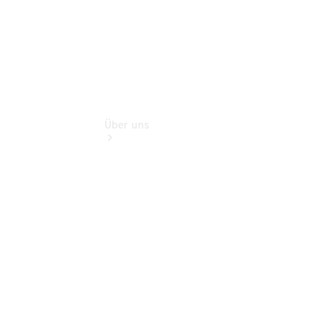
Über uns
Übersicht
Nachhaltigkeit
Kontakt