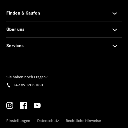
Privatkunden
Finanzierung
Gewerbekunden
Kurzfristig
verfügbare
Angebote
V-Klasse
V-Klasse
Marco Polo
Gebrauchtwagenangebote
Gebrauchtwagensuche
Junge
Sterne
Junge
Sterne -
elektrisch