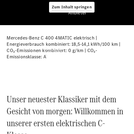
Zum Inhalt springen
Anbieter
Mercedes-Benz C 400 4MATIC elektrisch |
Anbieter
Energieverbrauch kombiniert: 18,5-14,1 kWh/100 km |
Übersicht
CO₂-Emissionen kombiniert: 0 g/km | CO₂-
Emissionsklasse:
A
Unser neuester Klassiker mit dem
Startseite
Ansprechpartner
Gesicht von morgen: Willkommen in
finden
Beratung
unserer ersten elektrischen C-
vereinbaren
Servicetermin