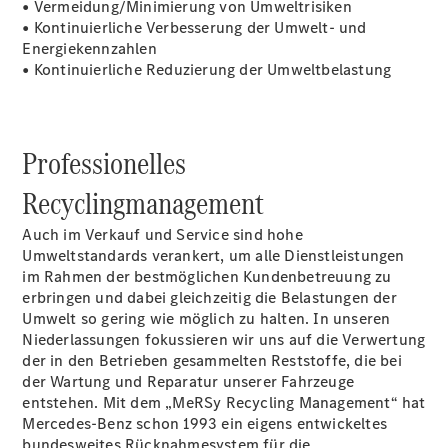
• Vermeidung/Minimierung von Umweltrisiken
• Kontinuierliche Verbesserung der Umwelt- und
Energiekennzahlen
Übersicht
• Kontinuierliche Reduzierung der Umweltbelastung
140 Jahre
Innovation
Mercedes-
Benz
Professionelles
Store
Neuwagenangebote
Recyclingmanagement
Auch im Verkauf und Service sind hohe
Umweltstandards verankert, um alle Dienstleistungen
im Rahmen der bestmöglichen Kundenbetreuung zu
erbringen und dabei gleichzeitig die Belastungen der
Umwelt so gering wie möglich zu halten. In unseren
Best Deal
Niederlassungen fokussieren wir uns auf die Verwertung
Leasing
der in den Betrieben gesammelten Reststoffe, die bei
Privatkunden
der Wartung und Reparatur unserer Fahrzeuge
Leasing
entstehen. Mit dem „MeRSy Recycling Management“ hat
Gewerbekunden
Mercedes-Benz schon 1993 ein eigens entwickeltes
Finanzierung
bundesweites Rücknahmesystem für die