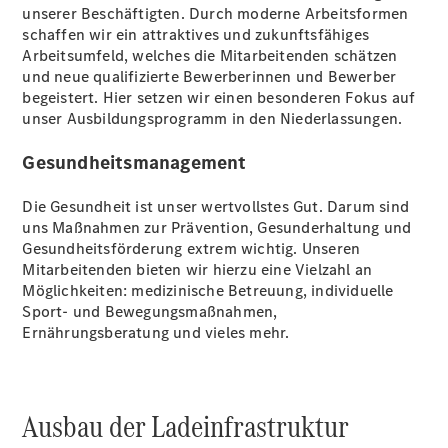
unserer Beschäftigten. Durch moderne Arbeitsformen
Warnung: Betrug
schaffen wir ein attraktives und zukunftsfähiges
beim
Arbeitsumfeld, welches die Mitarbeitenden schätzen
Gebrauchtwagenkauf
und neue qualifizierte Bewerberinnen und Bewerber
Junge
begeistert. Hier setzen wir einen besonderen Fokus auf
Gebrauchte
unser Ausbildungsprogramm in den Niederlassungen.
ServiceCard
Limousinen
Gesundheitsmanagement
Die Gesundheit ist unser wertvollstes Gut. Darum sind
uns Maßnahmen zur Prävention, Gesunderhaltung und
Gesundheitsförderung extrem wichtig. Unseren
Mitarbeitenden bieten wir hierzu eine Vielzahl an
Der
Möglichkeiten: medizinische Betreuung, individuelle
elektrische
Sport- und Bewegungsmaßnahmen,
CLA mit EQ-
Ernährungsberatung und vieles mehr.
Technologie
Der neue
CLA
EQE
Ausbau der Ladeinfrastruktur
Limousine -