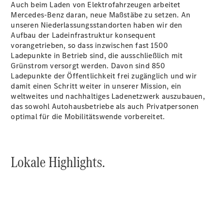
elektrisch
Auch beim Laden von Elektrofahrzeugen arbeitet
EQS
Mercedes-Benz daran, neue Maßstäbe zu setzen. An
Limousine -
unseren Niederlassungsstandorten haben wir den
elektrisch
Aufbau der Ladeinfrastruktur konsequent
C-Klasse
vorangetrieben, so dass inzwischen fast 1500
Limousine
Ladepunkte in Betrieb sind, die ausschließlich mit
C-Klasse
Grünstrom versorgt werden. Davon sind 850
Limousine -
Ladepunkte der Öffentlichkeit frei zugänglich und wir
elektrisch
damit einen Schritt weiter in unserer Mission, ein
E-Klasse
weltweites und nachhaltiges Ladenetzwerk auszubauen,
Limousine
das sowohl Autohausbetriebe als auch Privatpersonen
S-Klasse
optimal für die Mobilitätswende vorbereitet.
Limousine
S-Klasse
Lang
Mercedes-
Lokale Highlights.
Maybach S-
Klasse
SUVs