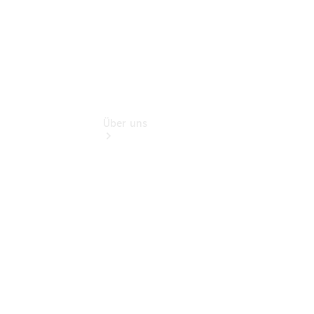
Über uns
Übersicht
Nachhaltigkeit
Kontakt