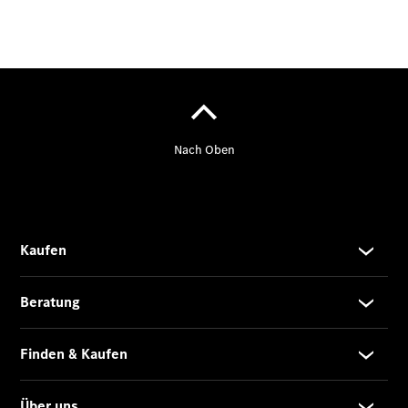
Der neue
GLA
Der neue
elektrische
GLA
EQA –
elektrisch
EQE SUV –
elektrisch
EQS SUV –
elektrisch
G-Klasse –
elektrisch
Mercedes-
Maybach
EQS SUV –
elektrisch
Der neue