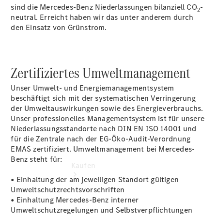
buchen
sind die Mercedes-Benz Niederlassungen bilanziell CO
-
2
Probefahrt
neutral. Erreicht haben wir das unter anderem durch
vereinbaren
den Einsatz von Grünstrom.
Konfigurator
Modellübersicht
Tel: +49 89
1206 1180
Zertifiziertes Umweltmanagement
Unser Umwelt- und Energiemanagementsystem
beschäftigt sich mit der systematischen Verringerung
der Umweltauswirkungen sowie des Energieverbrauchs.
Unser professionelles Managementsystem ist für unsere
Niederlassungsstandorte nach DIN EN ISO 14001 und
für die Zentrale nach der EG-Öko-Audit-Verordnung
EMAS zertifiziert. Umweltmanagement bei Mercedes-
Benz steht für:
Kaufen
• Einhaltung der am jeweiligen Standort gültigen
Umweltschutzrechtsvorschriften
• Einhaltung Mercedes-Benz interner
Umweltschutzregelungen und Selbstverpflichtungen