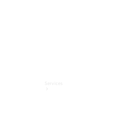
Mercedes-
Benz
Online
Store
Services
Termin &