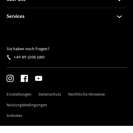
GLB
Der neue
GLB –
elektrisch
Der neue
GLC SUV –
elektrisch
GLC SUV
GLC Coupé
GLE SUV
GLE Coupé
GLS
Mercedes-
Maybach
GLS
G-Klasse
T-Modelle
/ Kombis