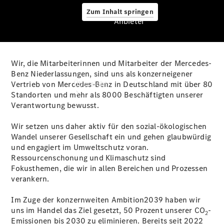
Zum Inhalt springen
Anbieter
Wir, die Mitarbeiterinnen und Mitarbeiter der Mercedes-
Anbieter
Benz Niederlassungen, sind uns als konzerneigener
Übersicht
Vertrieb von Mercedes-Benz in Deutschland mit über 80
Standorten und mehr als 8000 Beschäftigten unserer
Verantwortung bewusst.
Wir setzen uns daher aktiv für den sozial-ökologischen
Wandel unserer Gesellschaft ein und gehen glaubwürdig
und engagiert im Umweltschutz voran.
Ressourcenschonung und Klimaschutz sind
Startseite
Fokusthemen, die wir in allen Bereichen und Prozessen
Ansprechpartner
verankern.
finden
Beratung
Im Zuge der konzernweiten Ambition2039 haben wir
vereinbaren
uns im Handel das Ziel gesetzt, 50 Prozent unserer CO
-
2
Servicetermin
Emissionen bis 2030 zu eliminieren. Bereits seit 2022