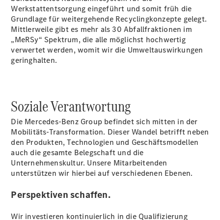
Privatkunden
Werkstattentsorgung eingeführt und somit früh die
Finanzierung
Grundlage für weitergehende Recyclingkonzepte gelegt.
Gewerbekunden
Mittlerweile gibt es mehr als 30 Abfallfraktionen im
Kurzfristig
„MeRSy“ Spektrum, die alle möglichst hochwertig
verfügbare
verwertet werden, womit wir die Umweltauswirkungen
Angebote
geringhalten.
V-Klasse
V-Klasse
Marco Polo
Gebrauchtwagenangebote
Soziale Verantwortung
Die Mercedes-Benz Group befindet sich mitten in der
Mobilitäts-Transformation. Dieser Wandel betrifft neben
den Produkten, Technologien und Geschäftsmodellen
auch die gesamte Belegschaft und die
Unternehmenskultur. Unsere Mitarbeitenden
Gebrauchtwagensuche
unterstützen wir hierbei auf verschiedenen Ebenen.
Junge
Sterne
Perspektiven schaffen.
Junge
Sterne -
Wir investieren kontinuierlich in die Qualifizierung
elektrisch