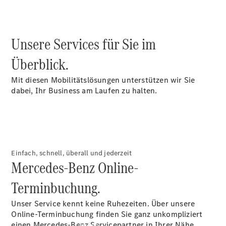
Konfigurator
Kontakt
Probefahrt
vereinbaren
Unsere Services für Sie im
Ansprechpartner
finden
Überblick.
Beratung
vereinbaren
Mit diesen Mobilitätslösungen unterstützen wir Sie
Servicetermin
dabei, Ihr Business am Laufen zu halten.
vereinbaren
Tel: +49 89
1206 1180
Einfach, schnell, überall und jederzeit
Mercedes-Benz Online-
Terminbuchung.
Unser Service kennt keine Ruhezeiten. Über unsere
Online-Terminbuchung finden Sie ganz unkompliziert
einen Mercedes-Benz Servicepartner in Ihrer Nähe.
Kaufen