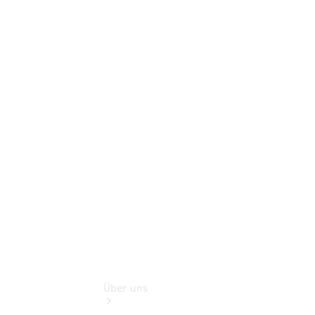
Online-
Terminbuchung
Pannen- &
Schadenhilfe
Service für
Reisemobile
Teile &
Zubehör
Rückrufe &
Umrüstungen
Über uns