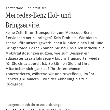
Sprinter
Komfortabel und praktisch
Tourer
Mercedes-Benz Hol- und
Sprinter
Pritschenfahrzeug
Bringservice.
eSprinter
Pritschenfahrzeug
Keine Zeit, Ihren Transporter zum Mercedes-Benz
- elektrisch
Servicepartner zu bringen? Kein Problem. Wir bieten
Sprinter
speziell für unsere gewerblichen Kunden einen Hol- und
Fahrgestell
Bringservice. Gerne können Sie bei uns auch individuelle
eSprinter
Mobilitätslösungen nutzen, wie zum Beispiel ein
Fahrgestell
adäquates Ersatzfahrzeug – bis Ihr Transporter wieder
- elektrisch
für Sie einsatzbereit ist. So können Sie und Ihre
Vito
Mitarbeiter sich ganz auf Ihr Unternehmen
konzentrieren, während wir uns zuverlässig um Ihr
Fahrzeug kümmern – von der Abholung bis zur
Rückgabe.
Vito
Passgenau nach Ihren Anforderungen
Kastenwagen