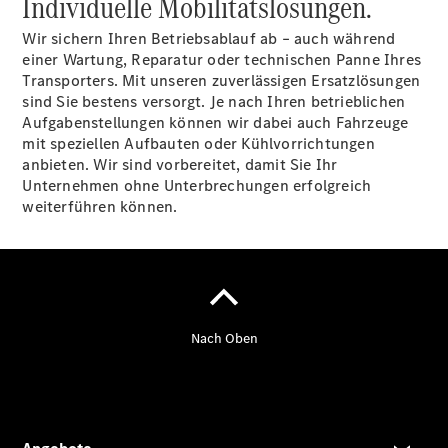
Individuelle Mobilitätslösungen.
eVito
Kastenwagen
Wir sichern Ihren Betriebsablauf ab – auch während
- elektrisch
einer Wartung, Reparatur oder technischen Panne Ihres
Vito Mixto
Transporters. Mit unseren zuverlässigen Ersatzlösungen
Vito Tourer
sind Sie bestens versorgt. Je nach Ihren betrieblichen
eVito
Aufgabenstellungen können wir dabei auch Fahrzeuge
Tourer -
mit speziellen Aufbauten oder Kühlvorrichtungen
elektrisch
anbieten. Wir sind vorbereitet, damit Sie Ihr
Citan
Unternehmen ohne Unterbrechungen erfolgreich
weiterführen können.
Citan
Kastenwagen
eCitan
Kastenwagen
- elektrisch
Citan
Tourer