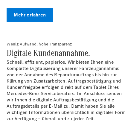
Gewerbekunden
Finanzierung
Privatkunden
Mehr erfahren
Finanzierung
Gewerbekunden
Mercedes-
Benz
Wenig Aufwand, hohe Transparenz
Store
Digitale Kundenannahme.
Gebrauchtwagensuche
Elektrotransporter
Schnell, effizient, papierlos. Wir bieten Ihnen eine
Sprinter
komplette Digitalisierung unserer Fahrzeugannahme:
von der Annahme des Reparaturauftrags bis hin zur
Klärung von Zusatzarbeiten. Auftragsbestätigung und
Kundenfreigabe erfolgen direkt auf dem Tablet Ihres
Mercedes-Benz Serviceberaters. Im Anschluss senden
wir Ihnen die digitale Auftragsbestätigung und die
Auftragsdetails per E-Mail zu. Damit haben Sie alle
Sprinter
wichtigen Informationen übersichtlich in digitaler Form
Kastenwagen
zur Verfügung – überall und zu jeder Zeit.
eSprinter
Kastenwagen
- elektrisch