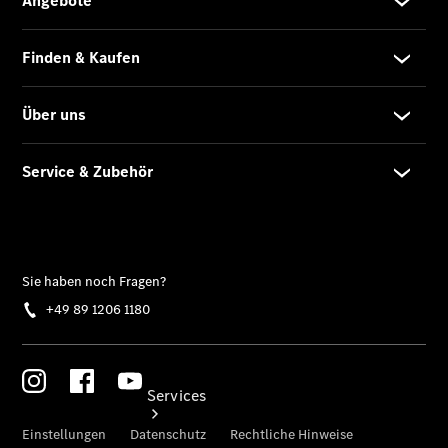
eCitan
Tourer -
elektrisch
Auf- und
Umbaulösungen
Junge
Sterne
Digitale
Extras
Services