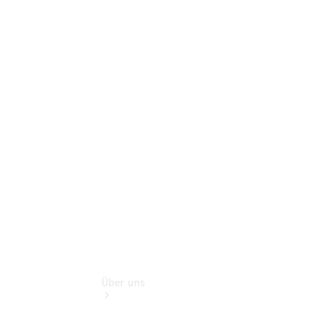
Online-
Terminbuchung
Pannen- &
Schadenhilfe
Service für
Reisemobile
Teile &
Zubehör
Rückrufe &
Umrüstungen
Über uns