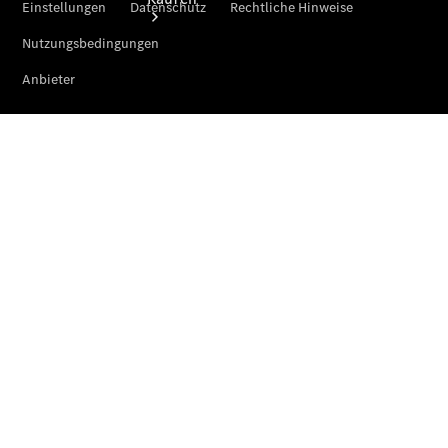
Übersicht
Neuwagenangebote
Übersicht
Transporter
Highlights
Leasing
Privatkunden
Leasing