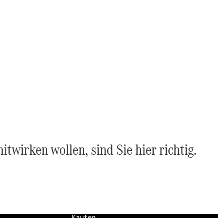
Konfigurator
Kontakt
Probefahrt
vereinbaren
Ansprechpartner
finden
Beratung
vereinbaren
Servicetermin
vereinbaren
Tel: +49 89
1206 1180
twirken wollen, sind Sie hier richtig.
Kaufen