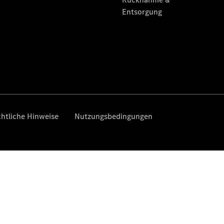
Gewerbekunden
Finanzierung
Privatkunden
Finanzierung
Gewerbekunden
Mercedes-
Benz
Store
Gebrauchtwagensuche
Elektrotransporter
Sprinter
Sprinter
Kastenwagen
eSprinter
Kastenwagen
- elektrisch