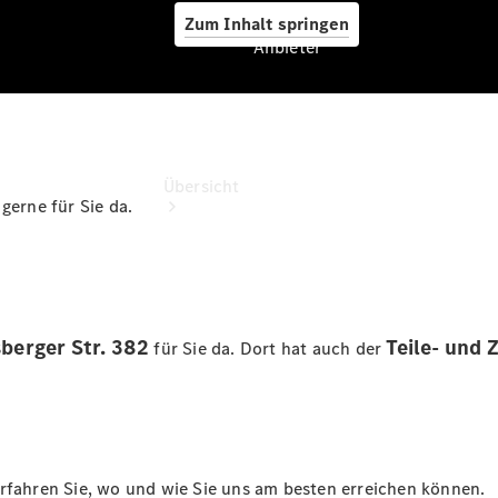
Zum Inhalt springen
Anbieter
Anbieter
Übersicht
gerne für Sie da.
berger Str. 382
Teile- und
für Sie da. Dort hat auch der
Startseite
Modellübersicht
Servicetermin
buchen
Probefahrt
vereinbaren
erfahren Sie, wo und wie Sie uns am besten erreichen können.