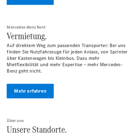
Gewerbekunden
Finanzierung
Privatkunden
Finanzierung
Gewerbekunden
Mercedes-Benz Rent
Vermietung.
Mercedes-
Benz
Auf direktem Weg zum passenden Transporter: Bei uns
Store
finden Sie Nutzfahrzeuge für jeden Anlass, von Sprinter
Gebrauchtwagensuche
über Kastenwagen bis Kleinbus. Dazu mehr
Elektrotransporter
Mietflexibilität und mehr Expertise – mehr Mercedes-
Sprinter
Benz geht nicht.
Mehr erfahren
Sprinter
Kastenwagen
Über uns
eSprinter
Unsere Standorte.
Kastenwagen
- elektrisch