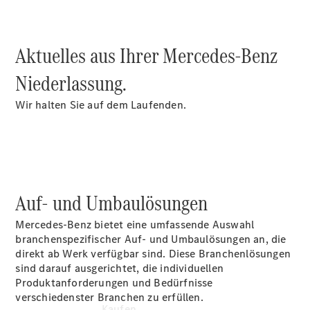
Konfigurator
Kontakt
Probefahrt
Aktuelles aus Ihrer Mercedes-Benz
vereinbaren
Ansprechpartner
Niederlassung.
finden
Beratung
Wir halten Sie auf dem Laufenden.
vereinbaren
Servicetermin
vereinbaren
Tel: +49 89
1206 1180
Auf- und Umbaulösungen
Mercedes‑Benz bietet eine umfassende Auswahl
branchenspezifischer Auf- und Umbaulösungen an, die
direkt ab Werk verfügbar sind. Diese Branchenlösungen
sind darauf ausgerichtet, die individuellen
Produktanforderungen und Bedürfnisse
verschiedenster Branchen zu erfüllen.
Kaufen