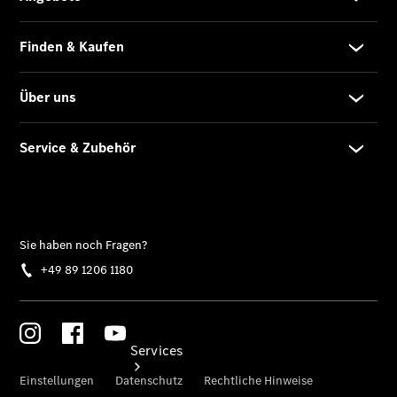
eCitan
Tourer -
elektrisch
Auf- und
Umbaulösungen
Junge
Sterne
Digitale
Extras
Services