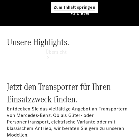
Zum Inhalt springen
Anbieter
Unsere Highlights.
Anbieter
Übersicht
Jetzt den Transporter für Ihren
Einsatzzweck finden.
Startseite
Modellübersicht
Entdecken Sie das vielfältige Angebot an Transportern
Servicetermin
von Mercedes‑Benz. Ob als Güter- oder
buchen
Personentransport, elektrische Variante oder mit
Probefahrt
klassischem Antrieb, wir beraten Sie gern zu unseren
vereinbaren
Modellen.