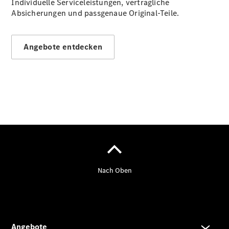
Individuelle Serviceleistungen, vertragliche
eVito
Absicherungen und passgenaue Original-Teile.
Kastenwagen
- elektrisch
Vito Mixto
Vito Tourer
Angebote entdecken
eVito
Tourer -
elektrisch
Citan
Citan
Kastenwagen
eCitan
Kastenwagen
- elektrisch
Citan
Tourer