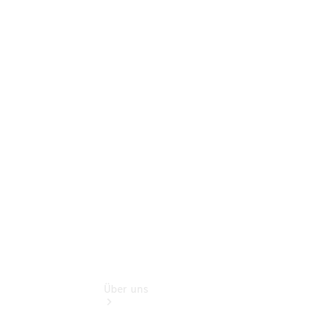
Online-
Terminbuchung
Pannen- &
Schadenhilfe
Service für
Reisemobile
Teile &
Zubehör
Rückrufe &
Umrüstungen
Über uns