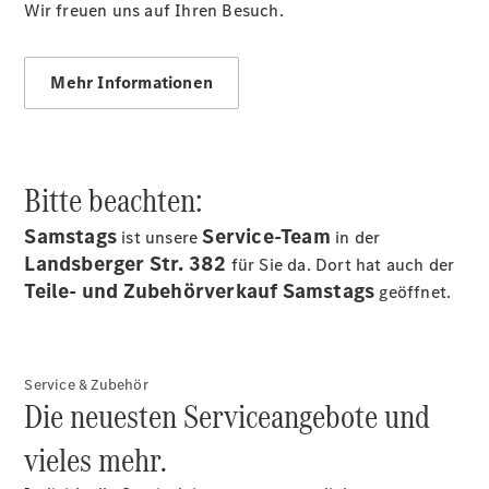
Wir freuen uns auf Ihren Besuch.
Sprinter
Tourer
Sprinter
Mehr Informationen
Pritschenfahrzeug
eSprinter
Pritschenfahrzeug
- elektrisch
Sprinter
Bitte beachten:
Fahrgestell
eSprinter
Samstags
Service-Team
ist unsere
in der
Fahrgestell
Landsberger Str. 382
für Sie da. Dort hat auch der
- elektrisch
Teile- und Zubehörverkauf Samstags
Vito
geöffnet.
Service & Zubehör
Die neuesten Serviceangebote und
vieles mehr.
Vito
Kastenwagen