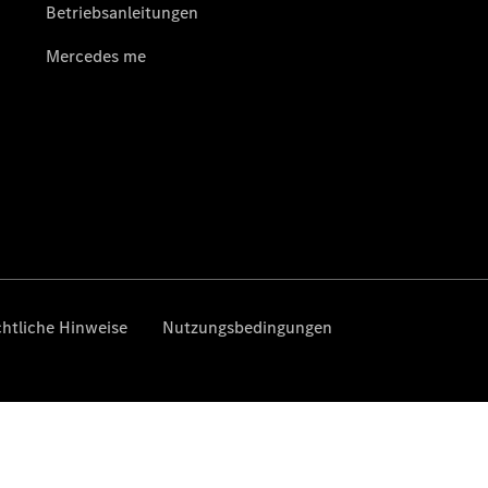
EQV -
elektrisch
V-Klasse
V-Klasse
Marco Polo
V-Klasse
Marco Polo
HORIZON
T-Klasse
Reisemobile
CONCEPT
AMG GT XX
Gebrauchtwagensuche
Junge
Sterne
Junge
Sterne -
elektrisch
smart
Mercedes-
Benz
Online